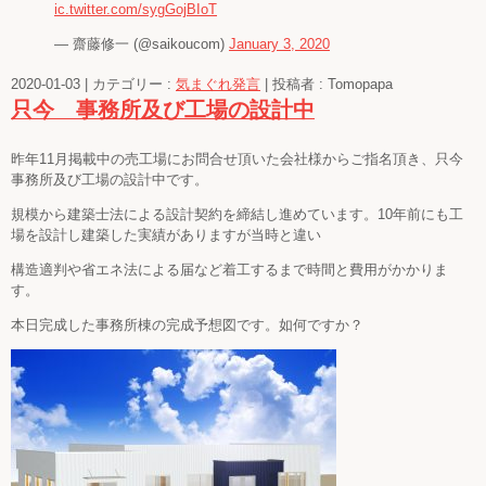
ic.twitter.com/sygGojBIoT
— 齋藤修一 (@saikoucom)
January 3, 2020
2020-01-03
|
カテゴリー :
気まぐれ発言
|
投稿者 : Tomopapa
只今 事務所及び工場の設計中
昨年11月掲載中の売工場にお問合せ頂いた会社様からご指名頂き、只今
事務所及び工場の設計中です。
規模から建築士法による設計契約を締結し進めています。10年前にも工
場を設計し建築した実績がありますが当時と違い
構造適判や省エネ法による届など着工するまで時間と費用がかかりま
す。
本日完成した事務所棟の完成予想図です。如何ですか？