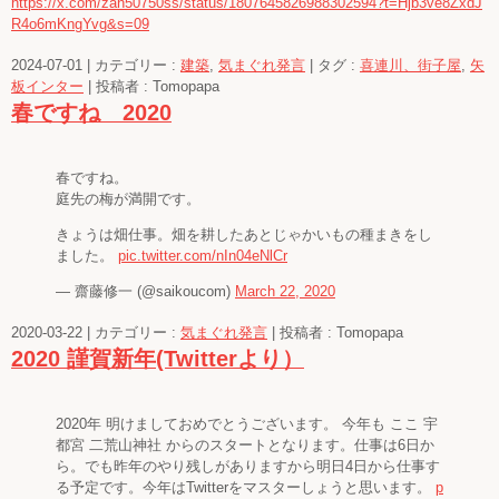
https://x.com/zan50750ss/status/1807645826988302594?t=Hjb3ve8ZxdJ
R4o6mKngYvg&s=09
2024-07-01
|
カテゴリー :
建築
,
気まぐれ発言
|
タグ :
喜連川、街子屋
,
矢
板インター
|
投稿者 : Tomopapa
春ですね 2020
春ですね。
庭先の梅が満開です。
きょうは畑仕事。畑を耕したあとじゃかいもの種まきをし
ました。
pic.twitter.com/nIn04eNlCr
— 齋藤修一 (@saikoucom)
March 22, 2020
2020-03-22
|
カテゴリー :
気まぐれ発言
|
投稿者 : Tomopapa
2020 謹賀新年(Twitterより）
2020年 明けましておめでとうございます。 今年も ここ 宇
都宮 二荒山神社 からのスタートとなります。仕事は6日か
ら。でも昨年のやり残しがありますから明日4日から仕事す
る予定です。今年はTwitterをマスターしょうと思います。
p