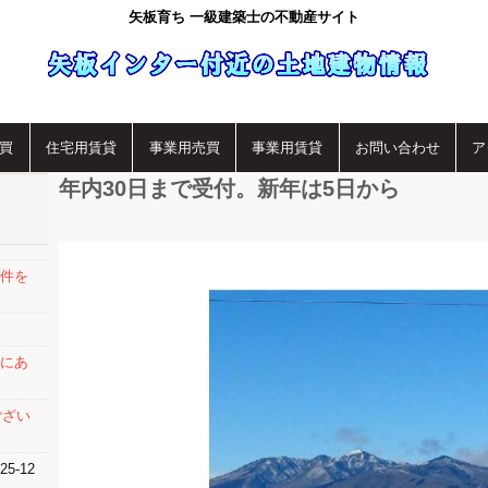
矢板育ち 一級建築士の不動産サイト
買
住宅用賃貸
事業用売買
事業用賃貸
お問い合わせ
ア
年内30日まで受付。新年は5日から
件を
にあ
ござい
25-12