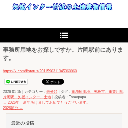
事務所用地をお探しですか。片岡駅前にありま
す。
https://x.com/i/status/2011590311345360960
2026-01-15
|
カテゴリー :
未分類
|
タグ :
事務所用地、矢板市、事業用地
,
片岡駅、矢板インター、土地
|
投稿者 : Tomopapa
←
2026年 新年あけましておめでとうございます。
2026節分
→
最近の投稿