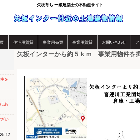
矢板育ち 一級建築士の不動産サイト
買
住宅用賃貸
事業用売買
事業用賃貸
お問い合わせ
ア
矢板インターから約５ｋｍ 事業用物件を
件を
にあ
ござい
25-12