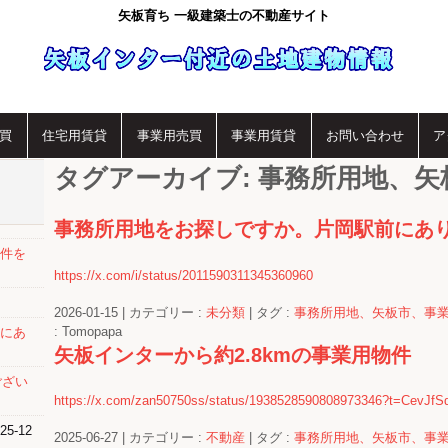
矢板育ち 一級建築士の不動産サイト
買
住宅用賃貸
事業用売買
事業用賃貸
お問い合わせ
ア
タグアーカイブ:
事務所用地、矢
事務所用地をお探しですか。片岡駅前にあ
件を
https://x.com/i/status/2011590311345360960
2026-01-15
|
カテゴリー :
未分類
|
タグ :
事務所用地、矢板市、事
: Tomopapa
にあ
矢板インターから約2.8kmの事業用物件
ござい
https://x.com/zan50750ss/status/1938528590808973346?t=CevJ
25-12
2025-06-27
|
カテゴリー :
不動産
|
タグ :
事務所用地、矢板市、事