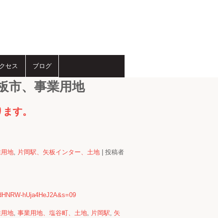
クセス
ブログ
板市、事業用地
ります。
業用地
,
片岡駅、矢板インター、土地
|
投稿者
fSdHNRW-hUja4HeJ2A&s=09
業用地
,
事業用地、塩谷町、土地
,
片岡駅
,
矢