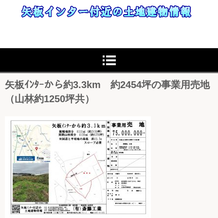
矢板ｲﾝﾀｰから約3.3km 約2454坪の事業用売地
（山林約1250坪共）