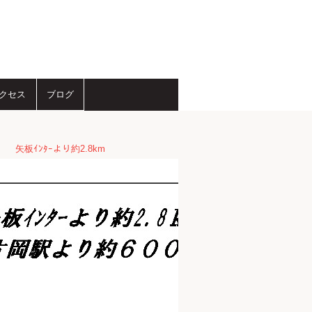
クセス
ブログ
 矢板ｲﾝﾀｰより約2.8km