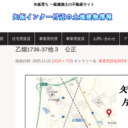
矢板育ち 一級建築士の不動産サイト
買
住宅用賃貸
事業用売買
事業用賃貸
お問い合わせ
ア
乙畑1736-37他３ 公正
投稿日時:
2025-11-22
(
1024 × 723
) ギャラリー名:
事業用貸地383坪